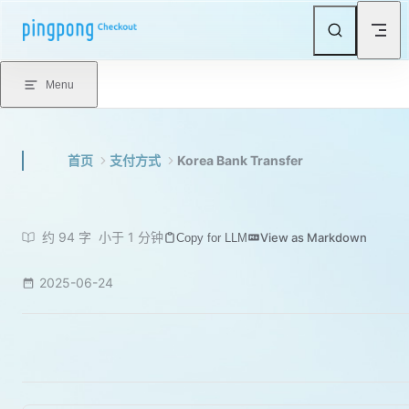
Skip to content
Menu
首页
支付方式
Korea Bank Transfer
约 94 字
小于 1 分钟
View as Markdown
Copy for LLM
2025-06-24