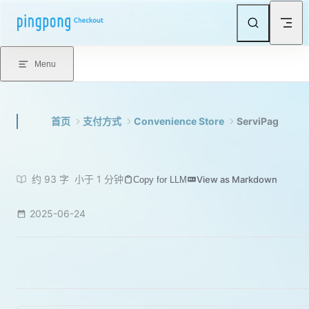
Skip to content
Menu
首页
支付方式
Convenience Store
ServiPag
约 93 字
小于 1 分钟
View as Markdown
Copy for LLM
2025-06-24