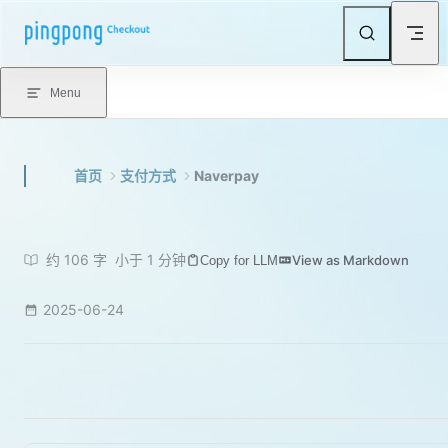
Skip to content
Menu
首页
支付方式
Naverpay
约 106 字
小于 1 分钟
View as Markdown
Copy for LLM
2025-06-24