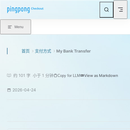
Skip to content
Menu
首页
支付方式
My Bank Transfer
约 101 字
小于 1 分钟
View as Markdown
Copy for LLM
2026-04-24