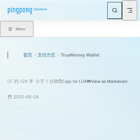
Skip to content
Menu
首页
支付方式
TrueMoney Wallet
约 124 字
小于 1 分钟
View as Markdown
Copy for LLM
2025-06-24