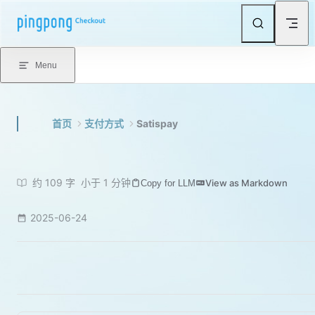
Skip to content
Menu
首页
支付方式
Satispay
约 109 字
小于 1 分钟
View as Markdown
Copy for LLM
2025-06-24