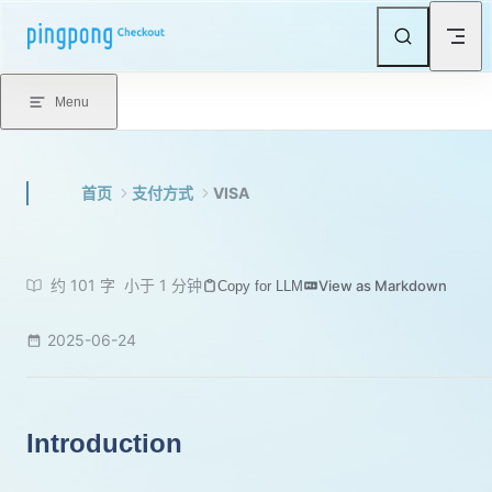
Skip to content
Menu
首页
支付方式
VISA
约 101 字
小于 1 分钟
View as Markdown
Copy for LLM
2025-06-24
Introduction