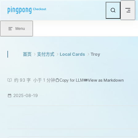
Skip to content
Menu
首页
支付方式
Local Cards
Troy
约 93 字
小于 1 分钟
View as Markdown
Copy for LLM
2025-08-19