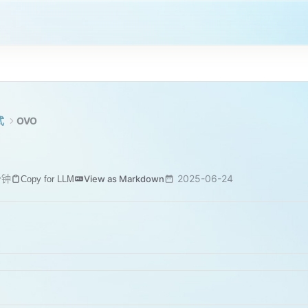
式
OVO
分钟
2025-06-24
View as Markdown
Copy for LLM