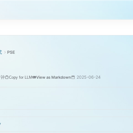
式
PSE
分钟
2025-06-24
View as Markdown
Copy for LLM
y