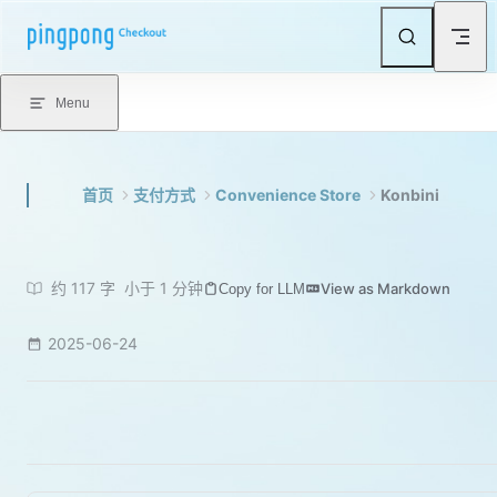
Skip to content
Menu
首页
支付方式
Convenience Store
Konbini
约 117 字
小于 1 分钟
View as Markdown
Copy for LLM
2025-06-24