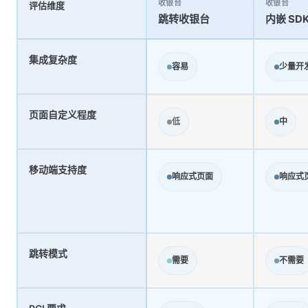
收银台
收银台
评估维度
跳转收银台
内嵌 SD
集成复杂度
容易
少量开
页面自定义程度
低
中
移动端支持度
响应式页面
响应式
跳转模式
需要
不需要