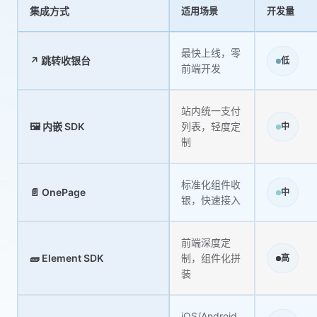
集成方式
适用场景
开发量
最快上线，零
↗️ 跳转收银台
低
前端开发
站内统一支付
🖼️ 内嵌 SDK
列表，轻度定
中
制
标准化组件收
📄 OnePage
中
银，快速接入
前端深度定
🧱 Element SDK
制，组件化拼
高
装
iOS/Android