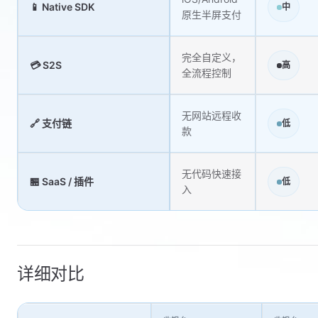
📱 Native SDK
中
原生半屏支付
完全自定义，
💳 S2S
高
全流程控制
无网站远程收
🔗 支付链
低
款
无代码快速接
🏪 SaaS / 插件
低
入
详细对比