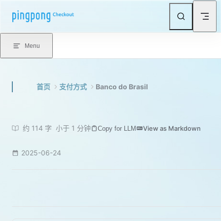
Skip to content
Menu
首页
支付方式
Banco do Brasil
约 114 字
小于 1 分钟
View as Markdown
Copy for LLM
2025-06-24