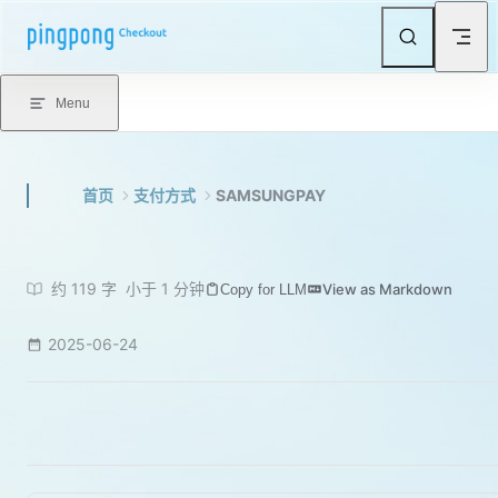
Skip to content
Menu
首页
支付方式
SAMSUNGPAY
约 119 字
小于 1 分钟
View as Markdown
Copy for LLM
2025-06-24