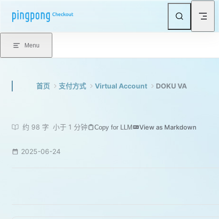
Skip to content
Menu
首页
支付方式
Virtual Account
DOKU VA
约 98 字
小于 1 分钟
View as Markdown
Copy for LLM
2025-06-24