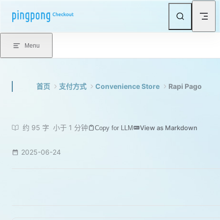
Skip to content
Menu
首页
支付方式
Convenience Store
Rapi Pago
约 95 字
小于 1 分钟
View as Markdown
Copy for LLM
2025-06-24