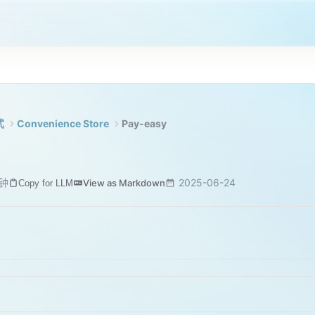
式
Convenience Store
Pay-easy
分钟
2025-06-24
View as Markdown
Copy for LLM