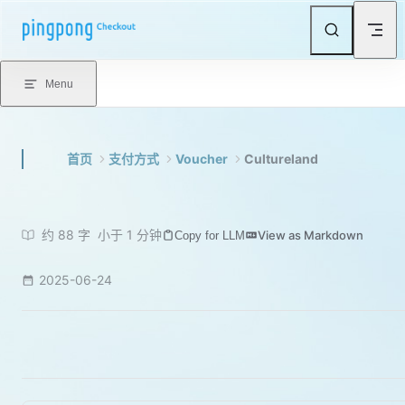
Skip to content
Menu
首页
支付方式
Voucher
Cultureland
约 88 字
小于 1 分钟
View as Markdown
Copy for LLM
2025-06-24