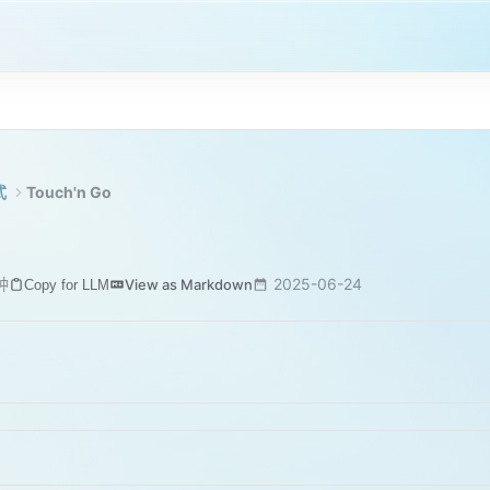
式
Touch'n Go
钟
2025-06-24
View as Markdown
Copy for LLM