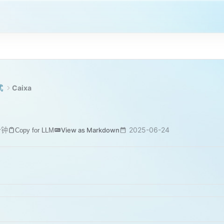
式
Caixa
分钟
2025-06-24
View as Markdown
Copy for LLM