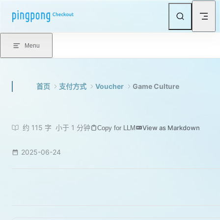
Skip to content
Menu
首页
支付方式
Voucher
Game Culture
约 115 字
小于 1 分钟
View as Markdown
Copy for LLM
2025-06-24