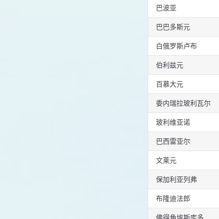
巴波亚
巴巴多斯元
白俄罗斯卢布
伯利兹元
百慕大元
委内瑞拉玻利瓦尔
玻利维亚诺
巴西雷亚尔
文莱元
保加利亚列弗
布隆迪法郎
佛得角埃斯库多