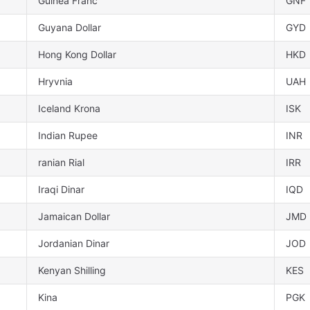
Guinea Franc
GNF
Guyana Dollar
GYD
Hong Kong Dollar
HKD
Hryvnia
UAH
Iceland Krona
ISK
Indian Rupee
INR
ranian Rial
IRR
Iraqi Dinar
IQD
Jamaican Dollar
JMD
Jordanian Dinar
JOD
Kenyan Shilling
KES
Kina
PGK