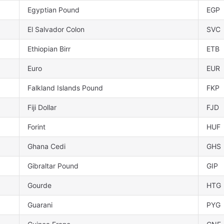
Egyptian Pound
EGP
El Salvador Colon
SVC
Ethiopian Birr
ETB
Euro
EUR
Falkland Islands Pound
FKP
Fiji Dollar
FJD
Forint
HUF
Ghana Cedi
GHS
Gibraltar Pound
GIP
Gourde
HTG
Guarani
PYG