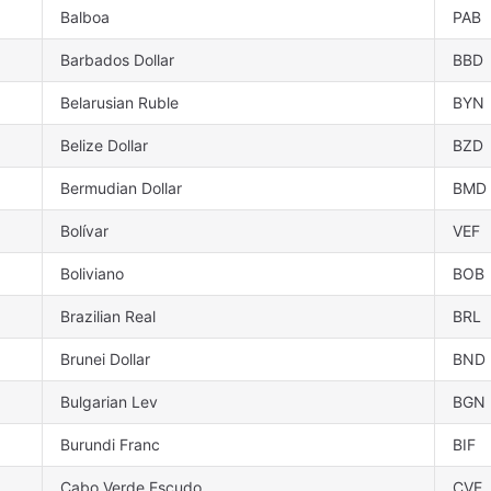
Balboa
PAB
Barbados Dollar
BBD
Belarusian Ruble
BYN
Belize Dollar
BZD
Bermudian Dollar
BMD
Bolívar
VEF
Boliviano
BOB
Brazilian Real
BRL
Brunei Dollar
BND
Bulgarian Lev
BGN
Burundi Franc
BIF
Cabo Verde Escudo
CVE