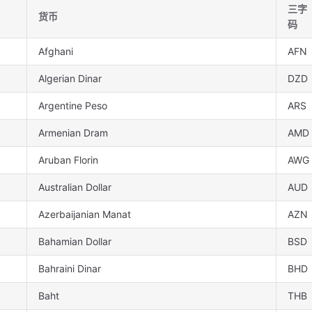
三字
货币
码
Afghani
AFN
Algerian Dinar
DZD
Argentine Peso
ARS
Armenian Dram
AMD
Aruban Florin
AWG
Australian Dollar
AUD
Azerbaijanian Manat
AZN
Bahamian Dollar
BSD
Bahraini Dinar
BHD
Baht
THB