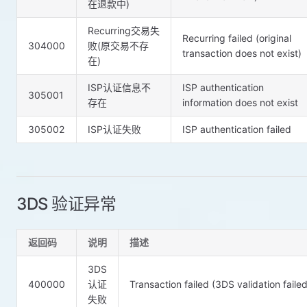
在退款中)
Recurring交易失
Recurring failed (original
304000
败(原交易不存
transaction does not exist)
在)
ISP认证信息不
ISP authentication
305001
存在
information does not exist
305002
ISP认证失败
ISP authentication failed
3DS 验证异常
返回码
说明
描述
3DS
400000
认证
Transaction failed (3DS validation failed
失败