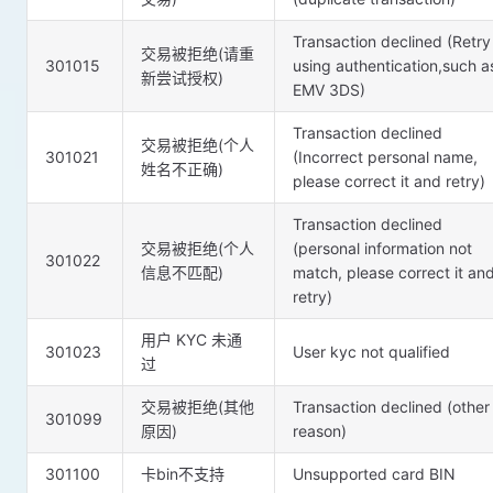
Transaction declined (Retry
交易被拒绝(请重
301015
using authentication,such a
新尝试授权)
EMV 3DS)
Transaction declined
交易被拒绝(个人
301021
(Incorrect personal name,
姓名不正确)
please correct it and retry)
Transaction declined
交易被拒绝(个人
(personal information not
301022
信息不匹配)
match, please correct it an
retry)
用户 KYC 未通
301023
User kyc not qualified
过
交易被拒绝(其他
Transaction declined (other
301099
原因)
reason)
301100
卡bin不支持
Unsupported card BIN