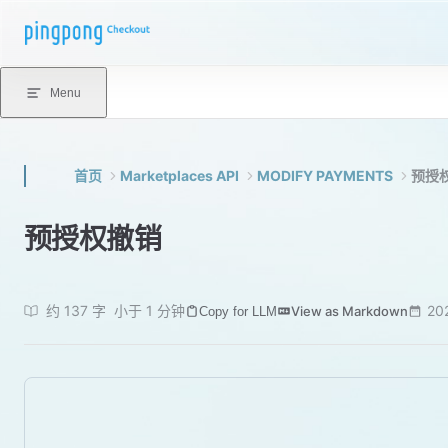
Skip to content
Menu
首页
Marketplaces API
MODIFY PAYMENTS
预授
预授权撤销
约 137 字
小于 1 分钟
20
View as Markdown
Copy for LLM