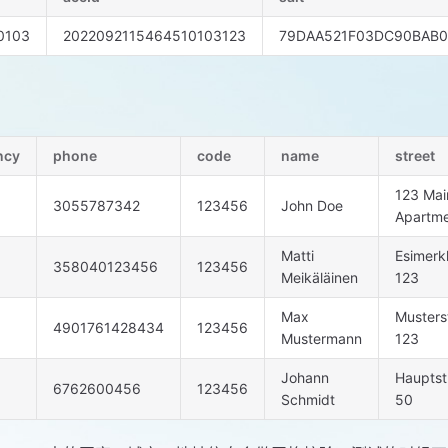
0103
2022092115464510103123
79DAA521F03DC90BAB0
ncy
phone
code
name
street
123 Mai
3055787342
123456
John Doe
Apartme
Matti
Esimerk
358040123456
123456
Meikäläinen
123
Max
Musters
4901761428434
123456
Mustermann
123
Johann
Hauptst
6762600456
123456
Schmidt
50