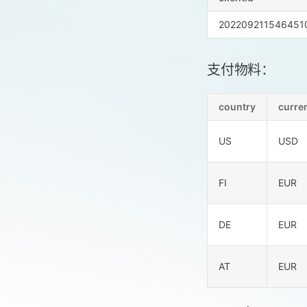
202209211546451
支付物料：
country
curre
US
USD
FI
EUR
DE
EUR
AT
EUR