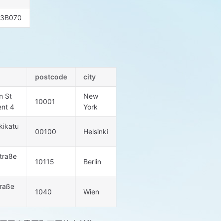
3B070
postcode
city
n St
New
10001
nt 4
York
kikatu
00100
Helsinki
traße
10115
Berlin
raße
1040
Wien