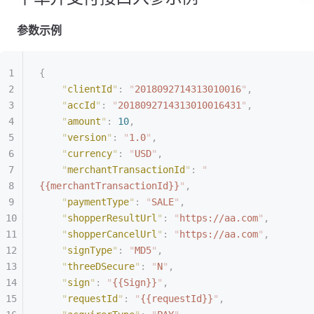
参数示例
{
    "
clientId
"
:
 "
2018092714313010016
"
,
    "
accId
"
:
 "
2018092714313010016431
"
,
    "
amount
"
:
 10
,
    "
version
"
:
 "
1.0
"
,
    "
currency
"
:
 "
USD
"
,
    "
merchantTransactionId
"
:
 "
{{merchantTransactionId}}
"
,
    "
paymentType
"
:
 "
SALE
"
,
    "
shopperResultUrl
"
:
 "
https://aa.com
"
,
    "
shopperCancelUrl
"
:
 "
https://aa.com
"
,
    "
signType
"
:
 "
MD5
"
,
    "
threeDSecure
"
:
 "
N
"
,
    "
sign
"
:
 "
{{Sign}}
"
,
    "
requestId
"
:
 "
{{requestId}}
"
,